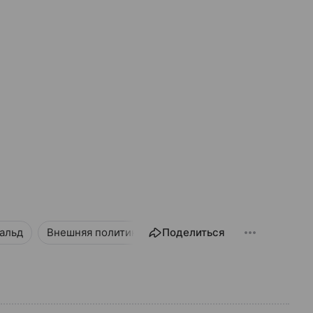
альд
Внешняя политика
Поделиться
Новости