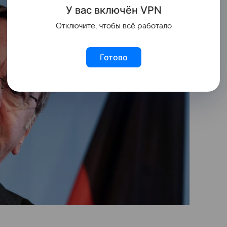
У вас включ
ён
V
P
N
Отключите, чтобы всё работало
Готово