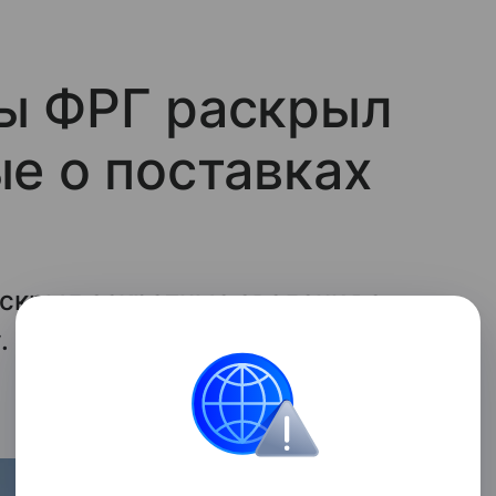
ы ФРГ раскрыл
е о поставках
скрыл секретные сведения о
.