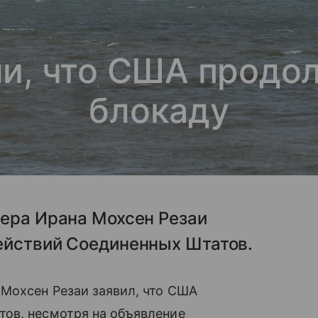
ли, что США прод
блокаду
дера Ирана Мохсен Резаи
ействий Соединенных Штатов.
 Мохсен Резаи заявил, что США
ов, несмотря на объявление