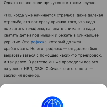
Однако не все люди прячутся и в таком случае.
«Но, когда уже начинается стрельба, даже далекая
стрельба, это вот сразу признак того, что надо
не хватать телефоны, начинать снимать, а надо
хватать детей под мышки и бежать в ближайшее
укрытие. Это
рефлекс
, который должен
срабатывать. Но этот рефлекс — он должен был
вырабатываться с помощью каких-то тренировок,
и так далее. В детстве мы же проходили все это
на уроках НВП, ОБЖ. Сейчас-то этого нет», —
заключил военкор.
По его словам, россиянам пора уже понять,
что для противника даже мирные жители
являются целью.