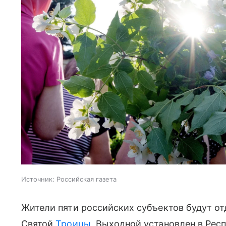
Источник:
Российская газета
Жители пяти российских субъектов будут от
Святой
Троицы
. Выходной установлен в Рес