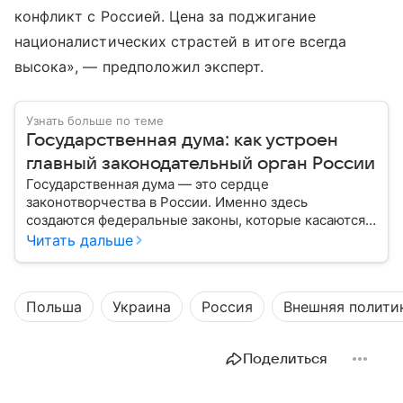
конфликт с Россией. Цена за поджигание
националистических страстей в итоге всегда
высока», — предположил эксперт.
Узнать больше по теме
Государственная дума: как устроен
главный законодательный орган России
Государственная дума — это сердце
законотворчества в России. Именно здесь
создаются федеральные законы, которые касаются
жизни каждого гражданина: от образования и
Читать дальше
медицины до налогов и внешней политики. В статье
разберем, как устроена Дума.
Польша
Украина
Россия
Внешняя полити
Поделиться