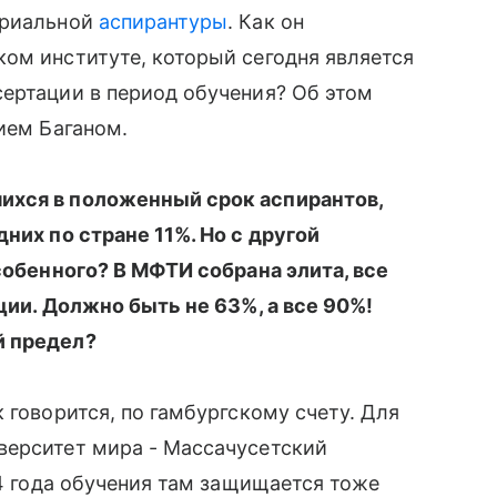
триальной
аспирантуры
. Как он
ом институте, который сегодня является
ертации в период обучения? Об этом
ием Баганом.
ихся в положенный срок аспирантов,
них по стране 11%. Но с другой
особенного? В МФТИ собрана элита, все
ции. Должно быть не 63%, а все 90%!
й предел?
 говорится, по гамбургскому счету. Для
верситет мира - Массачусетский
 4 года обучения там защищается тоже