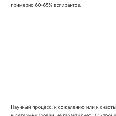
примерно 60-65% аспирантов.
Научный процесс, к сожалению или к счаст
и детерминирован, не гарантирует 100-проце