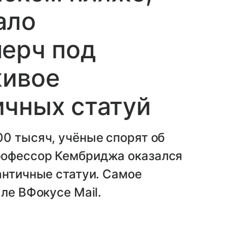
ало
мерч под
живое
ичных статуй
0 тысяч, учёные спорят об
рофессор Кембриджа оказался
античные статуи. Самое
ле ВФокусе Mail.