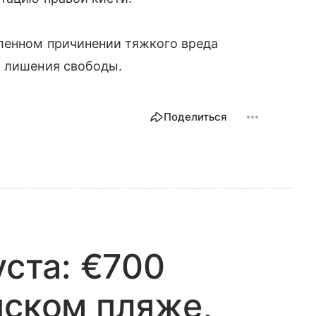
шленном причинении тяжкого вреда
т лишения свободы.
Поделиться
уста: €700
нском пляже,