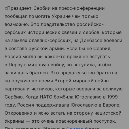
«Президент Сербии на пресс-конференции
пообещал помогать Украине чем только
возможно. Это предательство российско-
сербских исторических связей и сербов, которые
на землях славяно-сербских, на Донбассе воевали
в составе русской армии. Если бы не Сербия,
Россия могла бы какое-то время не вступать
в Первую мировую войну, но вступила, чтобы
защищать братьев. Это предательство братства
по оружию во время Второй мировой войны:
партизан и четников, которые воевали за великую
Сербию. Когда НАТО бомбила Югославию в 1999
году, Россия поддерживала Югославию в Европе.
Откровенно и ясно встать на сторону нацистской
Украины — это очень красноречивый поступок.
Про славянских “братушек”
писал
Федор