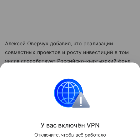
Алексей Оверчук добавил, что реализации
совместных проектов и росту инвестиций в том
числе способствует Российско-кыргызский фонд
развития, как один из ключевых институтов
укрепления двусторонних связей.
"Реализовано около четырех тысяч проектов во
всех регионах республики", - отметил он.
Поделиться
У вас включ
ён
V
P
N
Отключите, чтобы всё работало