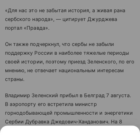
«Для нас это не забытая история, а живая рана
сербского народа», — цитирует Джурджева
портал «Правда».
Он также подчеркнул, что сербы не забыли
поддержку России в наиболее тяжелые периоды
своей истории, поэтому приезд Зеленского, по его
мнению, не отвечает национальным интересам
страны.
Владимир Зеленский прибыл в Белград 7 августа.
В аэропорту его встретила министр
горнодобывающей промышленности и энергетики
Сербии Дубравка Джедович-Ханданович. На 8
августа запланированы переговоры президента
Украины с президентом Сербии Александаром