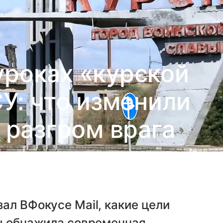
уроках «курской
У: что изменили
 разгром врага
ал ВФокусе Mail, какие цели
сы обнажила современная