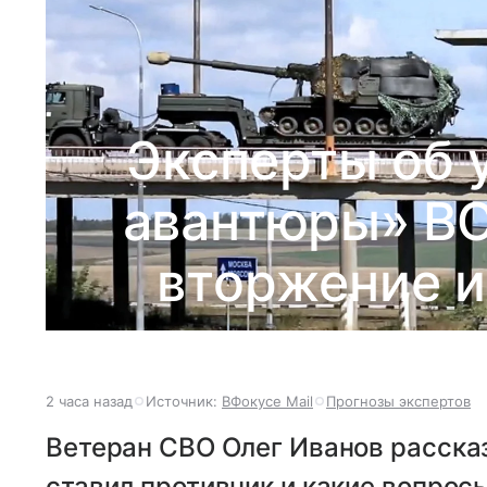
Эксперты об 
авантюры» ВС
вторжение и
2 часа назад
Источник:
ВФокусе Mail
Прогнозы экспертов
Ветеран СВО Олег Иванов рассказ
ставил противник и какие вопро