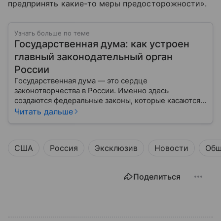
предпринять какие-то меры предосторожности».
Узнать больше по теме
Государственная дума: как устроен
главный законодательный орган
России
Государственная дума — это сердце
законотворчества в России. Именно здесь
создаются федеральные законы, которые касаются
жизни каждого гражданина: от образования и
Читать дальше
медицины до налогов и внешней политики. В статье
разберем, как устроена Дума.
США
Россия
Эксклюзив
Новости
Общ
Поделиться