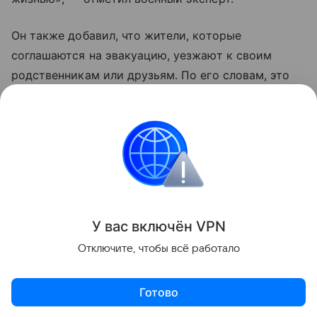
Он также добавил, что жители, которые
соглашаются на эвакуацию, уезжают к своим
родственникам или друзьям. По его словам, это
те люди, которые еще верят Владимиру
Зеленскому, что «он принесет счастье Украине
и якобы победит Москву».
Украина
Россия
Эксклюзив
Внешняя пол
Поделиться
У вас включ
ён
V
P
N
Отключите, чтобы всё работало
Готово