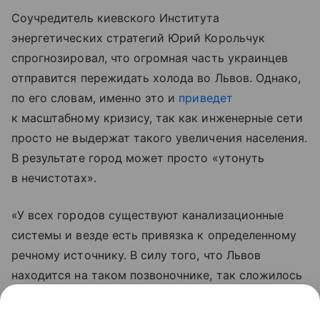
Соучредитель киевского Института
энергетических стратегий Юрий Корольчук
спрогнозировал, что огромная часть украинцев
отправится пережидать холода во Львов. Однако,
по его словам, именно это и
приведет
к масштабному кризису, так как инженерные сети
просто не выдержат такого увеличения населения.
В результате город может просто «утонуть
в нечистотах».
«У всех городов существуют канализационные
системы и везде есть привязка к определенному
речному источнику. В силу того, что Львов
находится на таком позвоночнике, так сложилось
исторически и географически, там риски
коллапса больше в этой части», — отметил