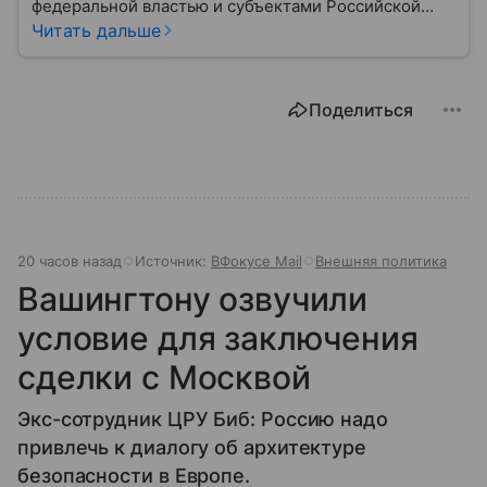
федеральной властью и субъектами Российской
Федерации. Если Государственная Дума выражает
Читать дальше
волю народа, то Совет Федерации — голос
регионов, обеспечивающий баланс интересов в
масштабах всей страны.
Поделиться
20 часов назад
Источник:
ВФокусе Mail
Внешняя политика
Вашингтону озвучили
условие для заключения
сделки с Москвой
Экс-сотрудник ЦРУ Биб: Россию надо
привлечь к диалогу об архитектуре
безопасности в Европе.