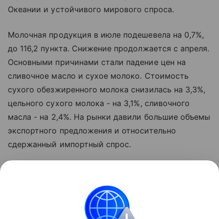
Океании и устойчивого мирового спроса.
Молочная продукция в июле подешевела на 0,7%,
до 116,2 пункта. Снижение продолжается с апреля.
Основными причинами стали падение цен на
сливочное масло и сухое молоко. Стоимость
сухого обезжиренного молока снизилась на 3,3%,
цельного сухого молока - на 3,1%, сливочного
масла - на 2,4%. На рынки давили большие объемы
экспортного предложения и относительно
сдержанный импортный спрос.
Исключением стал сыр: его индекс впервые с
июля 2025 года вырос, прибавив 1,7%. В
Евросоюзе сезонное сокращение производства
молока привело к росту котировок, который