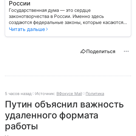
России
Государственная дума — это сердце
законотворчества в России. Именно здесь
создаются федеральные законы, которые касаются
жизни каждого гражданина: от образования и
Читать дальше
медицины до налогов и внешней политики. В статье
разберем, как устроена Дума.
Поделиться
5 часов назад
Источник:
ВФокусе Mail
Политика
Путин объяснил важность
удаленного формата
работы