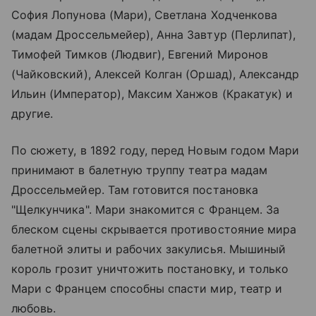
София Лопунова (Мари), Светлана Ходченкова
(мадам Дроссельмейер), Анна Завтур (Перлипат),
Тимофей Тимков (Людвиг), Евгений Миронов
(Чайковский), Алексей Колган (Оршад), Александр
Ильин (Император), Максим Ханжов (Кракатук) и
другие.
По сюжету, в 1892 году, перед Новым годом Мари
принимают в балетную труппу театра мадам
Дроссельмейер. Там готовится постановка
"Щелкунчика". Мари знакомится с Францем. За
блеском сцены скрывается противостояние мира
балетной элиты и рабочих закулисья. Мышиный
король грозит уничтожить постановку, и только
Мари с Францем способны спасти мир, театр и
любовь.