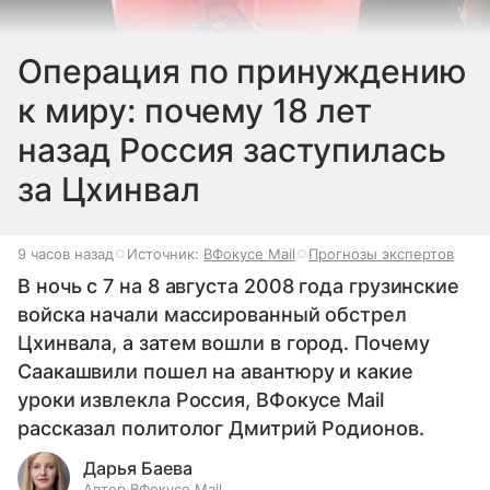
Операция по принуждению
к миру: почему 18 лет
назад Россия заступилась
за Цхинвал
9 часов назад
Источник:
ВФокусе Mail
Прогнозы экспертов
В ночь с 7 на 8 августа 2008 года грузинские
войска начали массированный обстрел
Цхинвала, а затем вошли в город. Почему
Саакашвили пошел на авантюру и какие
уроки извлекла Россия, ВФокусе Mail
рассказал политолог Дмитрий Родионов.
Дарья Баева
Автор ВФокусе Mail