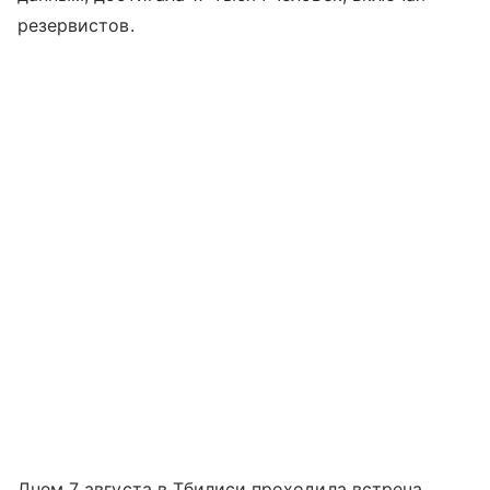
резервистов.
Днем 7 августа в Тбилиси проходила встреча