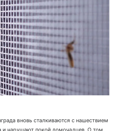
града вновь сталкиваются с нашествием
а и нарушают покой домочадцев. О том,