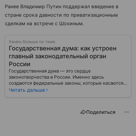
Ранее Владимир Путин поддержал введение в
стране срока давности по приватизационным
сделкам на встрече с Шохиным.
Узнать больше по теме
Государственная дума: как устроен
главный законодательный орган
России
Государственная дума — это сердце
законотворчества в России. Именно здесь
создаются федеральные законы, которые касаются
жизни каждого гражданина: от образования и
Читать дальше
медицины до налогов и внешней политики. В статье
разберем, как устроена Дума.
Поделиться