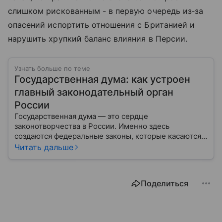
слишком рискованным - в первую очередь из‑за
опасений испортить отношения с Британией и
нарушить хрупкий баланс влияния в Персии.
Узнать больше по теме
Государственная дума: как устроен
главный законодательный орган
России
Государственная дума — это сердце
законотворчества в России. Именно здесь
создаются федеральные законы, которые касаются
жизни каждого гражданина: от образования и
Читать дальше
медицины до налогов и внешней политики. В статье
разберем, как устроена Дума.
Поделиться