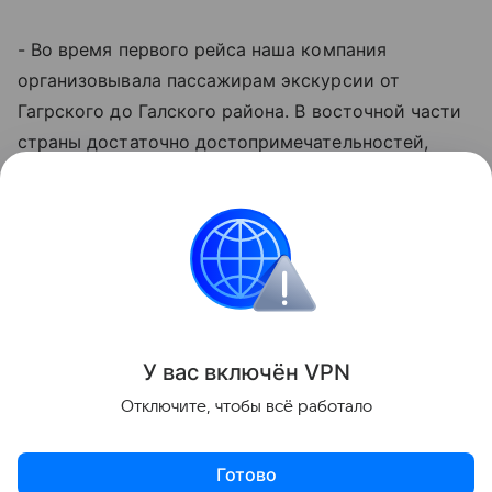
- Во время первого рейса наша компания
организовывала пассажирам экскурсии от
Гагрского до Галского района. В восточной части
страны достаточно достопримечательностей,
особенно природных объектов и термальных
источников. В октябре продолжается
бархатный
сезон
и можно купаться в море. Думаю, еще один
рейс можно было бы запустить зимой в
мандариновый сезон, - отметила она.
Поделиться
У вас включ
ён
V
P
N
Отключите, чтобы всё работало
Готово