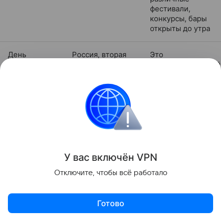
фестивали,
конкурсы, бары
открыты до утра
День
Россия, вторая
Это
пивовара
суббота июня
профессиональный
праздник,
отмечают на
предприятиях,
чествуют лучших
сотрудников,
проводят
культурно-
развлекательные
мероприятия
У вас включ
ён
V
P
N
Отключите, чтобы всё работало
Пивной
Бельгия, начало
Проходит в
уикенд
сентября
Брюсселе в
течение трех
Готово
дней,
сопровождается