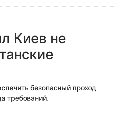
л Киев не
станские
еспечить безопасный проход
да требований.