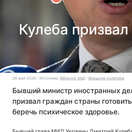
Кулеба призвал 
26 мая 2026
Источник:
ВФокусе Mail
Внешняя политика
Бывший министр иностранных де
призвал граждан страны готовить
беречь психическое здоровье.
Бывший глава МИД Украины Дмитрий Кулеба