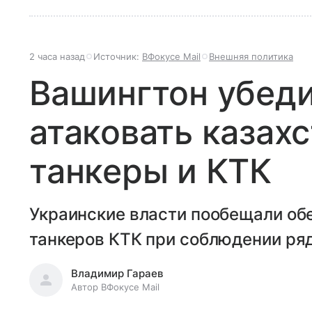
2 часа назад
Источник:
ВФокусе Mail
Внешняя политика
Вашингтон убеди
атаковать казах
танкеры и КТК
Украинские власти пообещали об
танкеров КТК при соблюдении ря
Владимир Гараев
Автор ВФокусе Mail