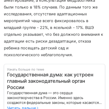
анкетирование, а консультации медработника
были только в 18% случаев. По данным того же
исследования, отсутствие адаптационных
мероприятий чаще всего фиксировалось в
младшей группе - 22%, в ясельной - 17%. ВШЭ
отдельно указывает, что без должного внимания к
адаптации есть риски дезадаптации, отказа
ребенка посещать детский сад и
психологического неблагополучия.
Узнать больше по теме
Государственная дума: как устроен
главный законодательный орган
России
Государственная дума — это сердце
законотворчества в России. Именно здесь
создаются федеральные законы, которые касаются
жизни каждого гражданина: от образования и
Читать дальше