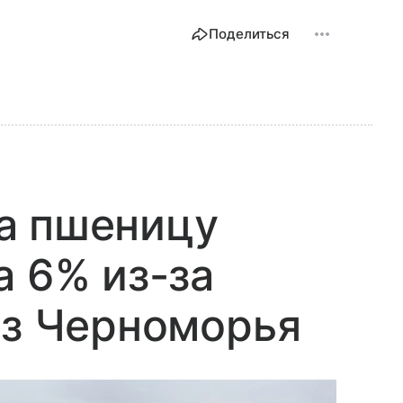
Поделиться
а пшеницу
а 6% из-за
из Черноморья