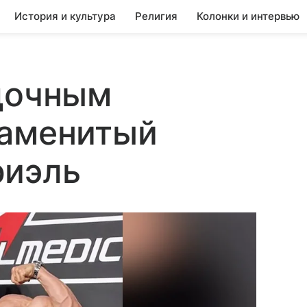
История и культура
Религия
Колонки и интервью
адочным
наменитый
риэль