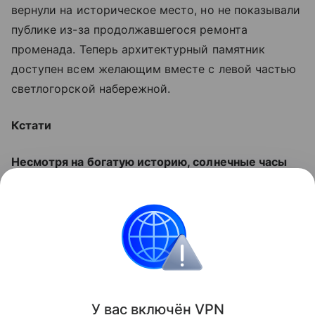
вернули на историческое место, но не показывали
публике из-за продолжавшегося ремонта
променада. Теперь архитектурный памятник
доступен всем желающим вместе с левой частью
светлогорской набережной.
Кстати
Несмотря на богатую историю, солнечные часы
официально включили в единый государственный
реестр объектов культурного наследия народов
Российской Федерации лишь в октябре 2022
года. Это один из немногих калининградских
памятников советского периода.
Поделиться
У вас включ
ён
V
P
N