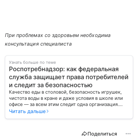
При проблемах со здоровьем необходима
консультация специалиста
Узнать больше по теме
Роспотребнадзор: как федеральная
служба защищает права потребителей
и следит за безопасностью
Качество еды в столовой, безопасность игрушек,
чистота воды в кране и даже условия в школе или
офисе — за всем этим следит одна организация.
Роспотребнадзор — федеральная служба, которая
Читать дальше
защищает права потребителей и следит за
санитарной безопасностью. В статье расскажем, как
устроена эта служба, чем она занимается и почему
Поделиться
её работа важна для каждого жителя России.