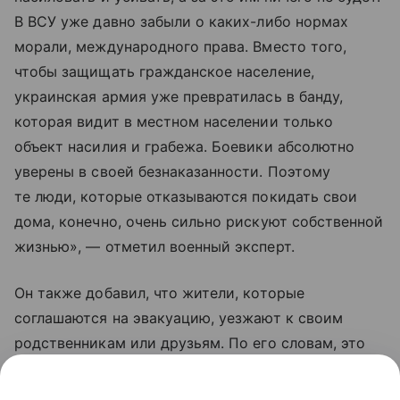
В ВСУ уже давно забыли о каких-либо нормах
морали, международного права. Вместо того,
чтобы защищать гражданское население,
украинская армия уже превратилась в банду,
которая видит в местном населении только
объект насилия и грабежа. Боевики абсолютно
уверены в своей безнаказанности. Поэтому
те люди, которые отказываются покидать свои
дома, конечно, очень сильно рискуют собственной
жизнью», — отметил военный эксперт.
Он также добавил, что жители, которые
соглашаются на эвакуацию, уезжают к своим
родственникам или друзьям. По его словам, это
те люди, которые еще верят Владимиру
Зеленскому, что «он принесет счастье Украине