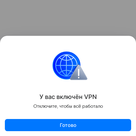
Она добавила, что удар беспилотника
в Геленджике, а также атака дронов в Московской
области 4 августа «свидетельствуют об общей
эскалации, ведущей к росту числа пострадавших
среди гражданского населения».
Ранее в понедельник губернатор Вениамин
У вас включ
ён
V
P
N
Кондратьев сообщил: после падения обломков
Отключите, чтобы всё работало
беспилотников в селе Архипо Осиповка под
Геленджиком есть погибшие и пострадавшие.
Готово
По данным оперативного штаба региона, погибли