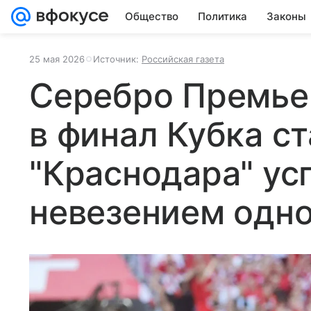
Общество
Политика
Законы
25 мая 2026
Источник:
Российская газета
Серебро Премье
в финал Кубка с
"Краснодара" ус
невезением одн