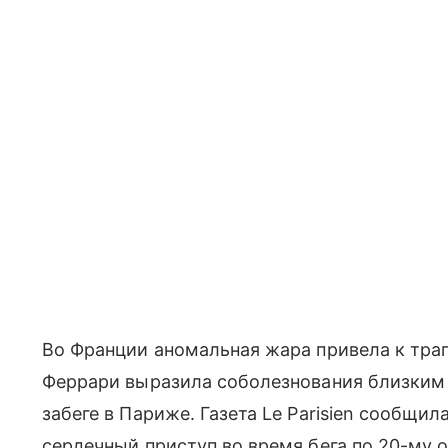
Во Франции аномальная жара привела к тра
Феррари выразила соболезнования близким б
забеге в Париже. Газета Le Parisien сообщил
сердечный приступ во время бега по 20-му о