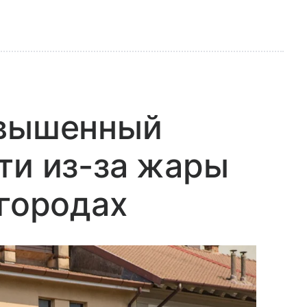
овышенный
ти из-за жары
 городах