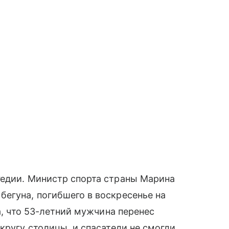
гедии. Министр спорта страны Марина
егуна, погибшего в воскресенье на
а, что 53-летний мужчина перенес
кругу столицы, и спасатели не смогли