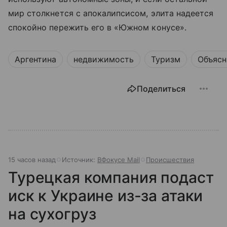
мир столкнется с апокалипсисом, элита надеется
спокойно пережить его в «Южном конусе».
Аргентина
недвижимость
Туризм
Объясн
Поделиться
15 часов назад
Источник:
ВФокусе Mail
Происшествия
Турецкая компания подаст
иск к Украине из-за атаки
на сухогруз