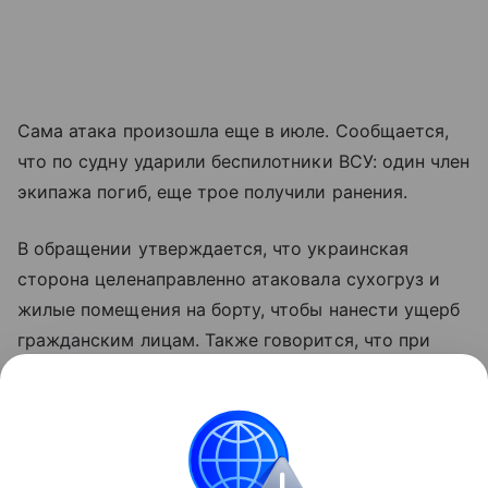
Сама атака произошла еще в июле. Сообщается,
что по судну ударили беспилотники ВСУ: один член
экипажа погиб, еще трое получили ранения.
В обращении утверждается, что украинская
сторона целенаправленно атаковала сухогруз и
жилые помещения на борту, чтобы нанести ущерб
гражданским лицам. Также говорится, что при
ударах применялись боеприпасы с кассетными
элементами. Несмотря на повреждения, Reyhan
Sari продолжил движение и дошел до Трабзона.