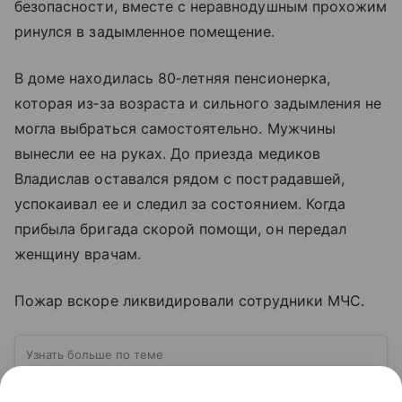
безопасности, вместе с неравнодушным прохожим
ринулся в задымленное помещение.
В доме находилась 80‑летняя пенсионерка,
которая из‑за возраста и сильного задымления не
могла выбраться самостоятельно. Мужчины
вынесли ее на руках. До приезда медиков
Владислав оставался рядом с пострадавшей,
успокаивал ее и следил за состоянием. Когда
прибыла бригада скорой помощи, он передал
женщину врачам.
Пожар вскоре ликвидировали сотрудники МЧС.
Узнать больше по теме
Росгвардия: история, задачи и путь к
службе