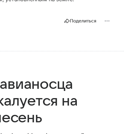
Поделиться
 авианосца
жалуется на
лесень