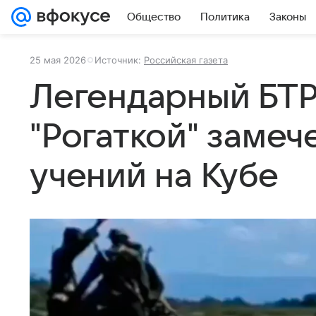
Общество
Политика
Законы
25 мая 2026
Источник:
Российская газета
Легендарный БТР
"Рогаткой" замеч
учений на Кубе