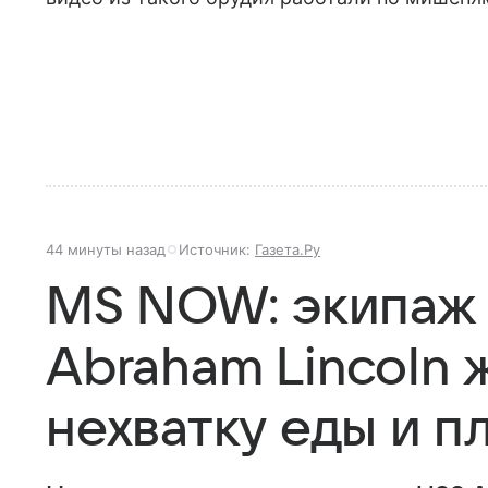
44 минуты назад
Источник:
Газета.Ру
MS NOW: экипаж
Abraham Lincoln 
нехватку еды и п