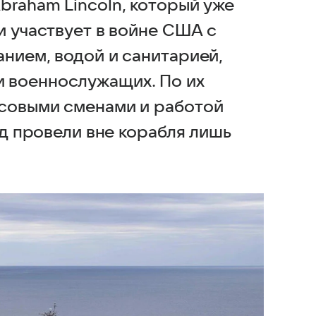
braham Lincoln, который уже
и участвует в войне США с
нием, водой и санитарией,
 военнослужащих. По их
асовыми сменами и работой
од провели вне корабля лишь