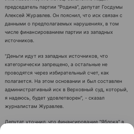
председатель партии "Родина", депутат Госдумы
Алексей Журавлев. Он пояснил, что иск связан с
данными о предполагаемых нарушениях, в том
числе финансированием партии из западных
источников.
"Деньги идут из западных источников, что
категорически запрещено, а остальные не
проводятся через избирательный счет, как
полагается. На этом основании и был составлен
административный иск в Верховный суд, который,
я надеюсь, будет удовлетворен", - сказал
журналистам Журавлев.
Депутат уточнил, что финансирование "Яблока" в
том числе идет в запрещенных социальных сетях.