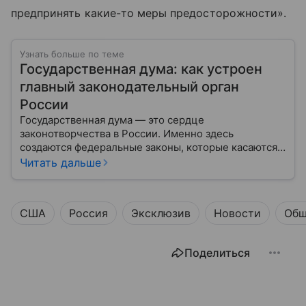
предпринять какие-то меры предосторожности».
Узнать больше по теме
Государственная дума: как устроен
главный законодательный орган
России
Государственная дума — это сердце
законотворчества в России. Именно здесь
создаются федеральные законы, которые касаются
жизни каждого гражданина: от образования и
Читать дальше
медицины до налогов и внешней политики. В статье
разберем, как устроена Дума.
США
Россия
Эксклюзив
Новости
Общ
Поделиться