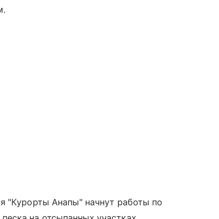
м.
я "Курорты Анапы" начнут работы по
песка на отсыпанных участках