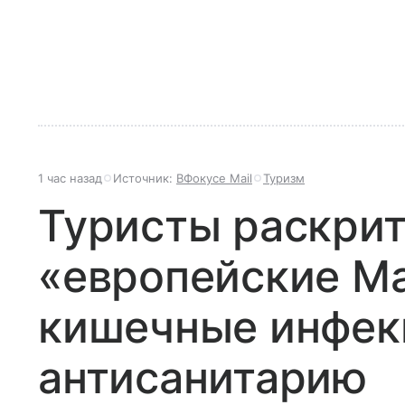
1 час назад
Источник:
ВФокусе Mail
Туризм
Туристы раскри
«европейские М
кишечные инфек
антисанитарию