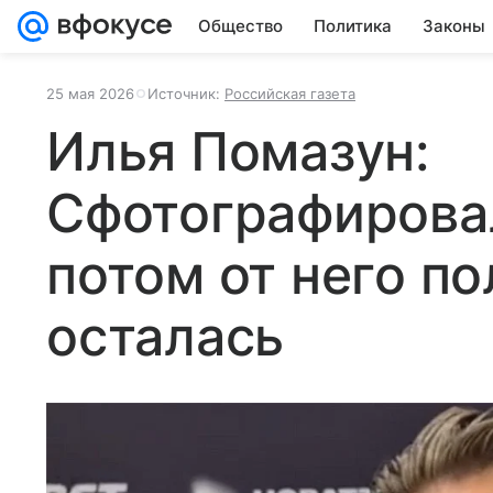
Общество
Политика
Законы
25 мая 2026
Источник:
Российская газета
Илья Помазун:
Сфотографировал
потом от него п
осталась