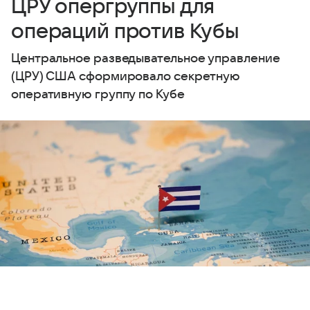
ЦРУ опергруппы для
операций против Кубы
Центральное разведывательное управление
(ЦРУ) США сформировало секретную
оперативную группу по Кубе
Выберите комментарий
Выберите комментарий
Выберите комментарий