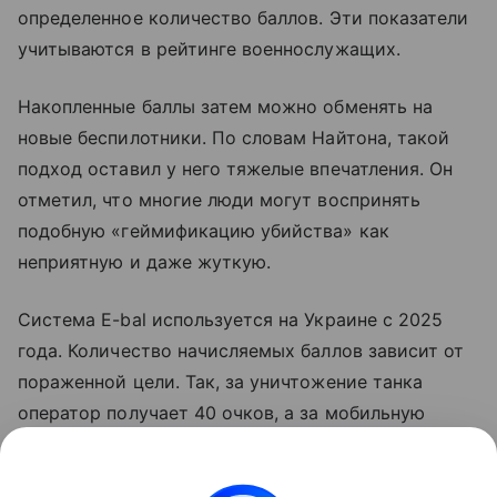
определенное количество баллов. Эти показатели
учитываются в рейтинге военнослужащих.
Накопленные баллы затем можно обменять на
новые беспилотники. По словам Найтона, такой
подход оставил у него тяжелые впечатления. Он
отметил, что многие люди могут воспринять
подобную «геймификацию убийства» как
неприятную и даже жуткую.
Система E-bal используется на Украине с 2025
года. Количество начисляемых баллов зависит от
пораженной цели. Так, за уничтожение танка
оператор получает 40 очков, а за мобильную
ракетную установку — 50. Накопленные баллы
можно использовать для получения вооружения