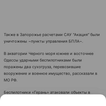
Также в Запорожье расчетами САУ "Акация" были
уничтожены ~пункты управления БПЛА~.
В акватории Черного моря южнее и восточнее
Одессы ударными беспилотниками были
поражены два сухогруза, перевозившие
вооружение и военное имущество, рассказали в
МО РФ.
Беспилотники «Герань» атаковали объекты в
Николаевской области, в районах Кривого Рога и
Синельниково, а также в Харьковской, Сумской и