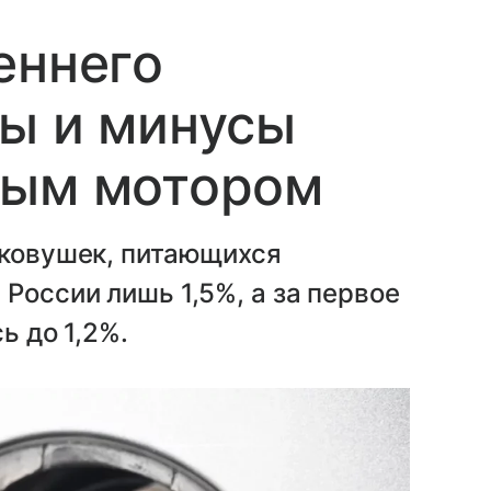
еннего
ы и минусы
ным мотором
гковушек, питающихся
России лишь 1,5%, а за первое
ь до 1,2%.