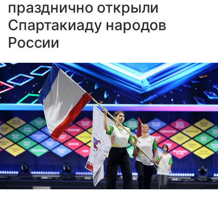
празднично открыли
Спартакиаду народов
России
Выберите комментарий
Выберите комментарий
Выберите комментарий