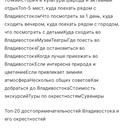
точкиИстория и культураПрирода и активный
отдыхТоп-5 мест, куда поехать рядом с
ВладивостокомЧто посмотреть за 1 день, куда
сходить вечером, куда поехать рядом с городом,
что посмотреть с детьмиКуда сходить во
ВладивостокеМузеиТеатрыГде поесть во
ВладивостокеГде остановиться во
ВладивостокеКогда лучше приезжать во
ВладивостокЕсли интересна природа и
цветениеЕсли привлекает зимняя
атмосфераНесколько общих советовКак
добраться до ВладивостокаСтоимость
экскурсийТуры по окрестностямСувениры
Топ-20 достопримечательностей Владивостока и
его окрестностей