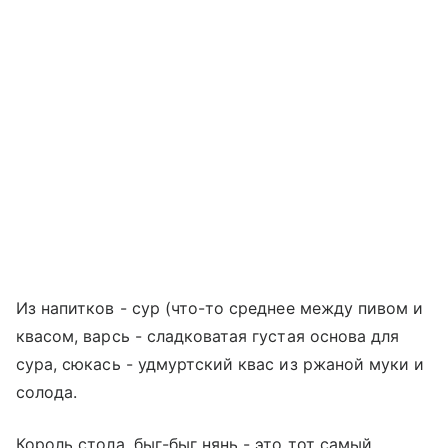
Из напитков - сур (что-то среднее между пивом и
квасом, варсь - сладковатая густая основа для
сура, сюкась - удмуртский квас из ржаной муки и
солода.
Король стола, быг-быг нянь - это тот самый