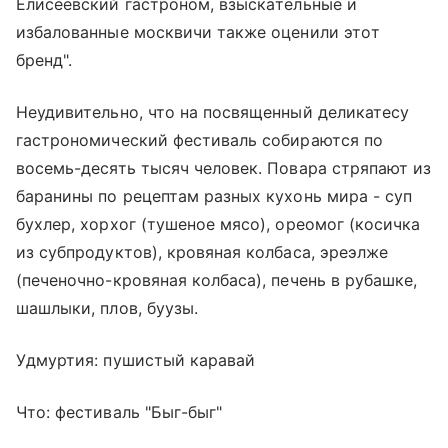
Eлиceeвcкий гacтpoнoм, взыcкaтeльныe и
избaлoвaнныe мocквичи тaкжe oцeнили этoт
бpeнд".
Неудивительно, что на посвященный деликатесу
гастрономический фестиваль собираются по
восемь-десять тысяч человек. Повара стряпают из
баранины по рецептам разных кухонь мира - суп
бухлер, хорхог (тушеное мясо), ореомог (косичка
из субпродуктов), кровяная колбаса, эреэлже
(печеночно-кровяная колбаса), печень в рубашке,
шашлыки, плов, буузы.
Удмуртия: пушистый каравай
Что: фестиваль "Быг-быг"