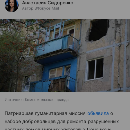
Анастасия Сидоренко
Автор ВФокусе Mail
Источник:
Комсомольская правда
Патриаршая гуманитарная миссия
объявила
о
наборе добровольцев для ремонта разрушенных
частных домов мирных жителей в Донецке и