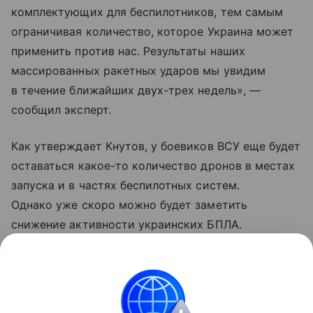
комплектующих для беспилотников, тем самым
ограничивая количество, которое Украина может
применить против нас. Результаты наших
массированных ракетных ударов мы увидим
в течение ближайших двух-трех недель», —
сообщил эксперт.
Как утверждает Кнутов, у боевиков ВСУ еще будет
оставаться какое-то количество дронов в местах
запуска и в частях беспилотных систем.
Однако уже скоро можно будет заметить
снижение активности украинских БПЛА.
Проблемы должны коснуться в первую очередь
летательных аппаратов средней и высокой
дальности.