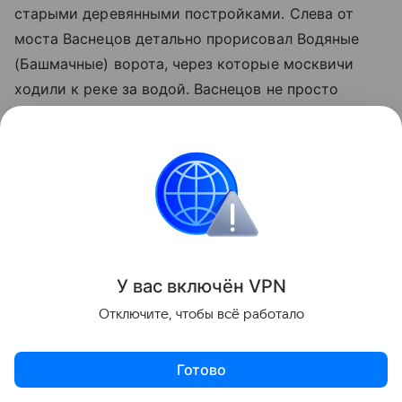
старыми деревянными постройками. Слева от
моста Васнецов детально прорисовал Водяные
(Башмачные) ворота, через которые москвичи
ходили к реке за водой. Васнецов не просто
зафиксировал архитектуру, он наполнил ее бытом.
Сегодня этот мост мы можем увидеть только на
картине Васнецова. На его месте сейчас Большой
Каменный мост, но благодаря художнику-
археологу мы точно знаем, какими воротами
открывалась Москва для путешественников
У вас включ
ён
V
P
N
триста лет назад.
Отключите, чтобы всё работало
Поделиться
Готово