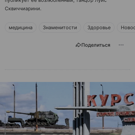
публикует ее возлюбленный, танцор Луис
Сквиччиарини.
медицина
Знаменитости
Здоровье
Ново
Поделиться