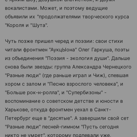
вокалистами. Может, и поэтому ведущие
объявили их "продолжателями творческого курса
"Короля и "Шута".
Чуть позже пришел черед и поэзии: свои стихи
читали фронтмен "АукцЫона" Олег Гаркуша, поэты
из объединения "Поэзия - экология души". Дальше
снова были звезды: группа Александра Чернецкого
"Разные люди" (где раньше играл и Чиж), спевшая
хором с залом и "Песню взрослого человека", и
"Больше рок-н-ролла", и "Супербизоны" -
воспоминание о советском детстве и юности в
Харькове, откуда фронтмен уехал в Санкт-
Петербург еще в "десятые". А завершили свой сет
"Разные люди" песней-гимном "Пусть сегодня
никто не умрет", которому подпевали уже,