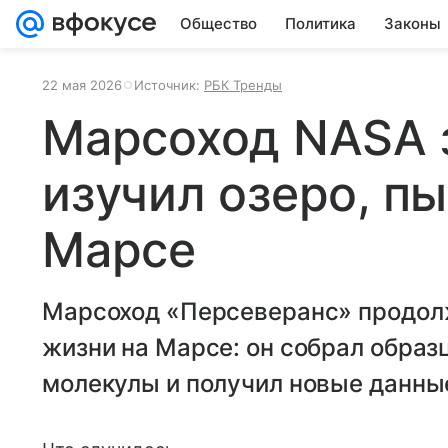
Общество
Политика
Законы
22 мая 2026
Источник:
РБК Тренды
Марсоход NASA з
изучил озеро, пы
Марсе
Марсоход «Персеверанс» продол
жизни на Марсе: он собрал образ
молекулы и получил новые данны