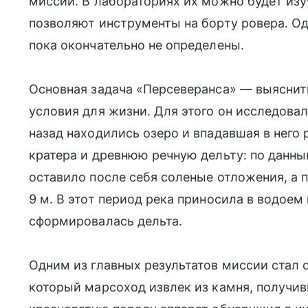
миссий. В лабораториях их можно будет изу
позволяют инструменты на борту ровера. Од
пока окончательно не определены.
Основная задача «Персеверанса» — выяснит
условия для жизни. Для этого он исследовал
назад находились озеро и впадавшая в него 
кратера и древнюю речную дельту: по данны
оставило после себя соленые отложения, а 
9 м. В этот период река приносила в водоем
сформировалась дельта.
Одним из главных результатов миссии стал 
который марсоход извлек из камня, получивш