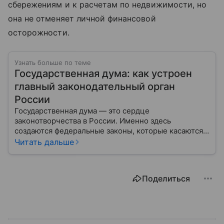
сбережениям и к расчетам по недвижимости, но
она не отменяет личной финансовой
осторожности.
Узнать больше по теме
Государственная дума: как устроен
главный законодательный орган
России
Государственная дума — это сердце
законотворчества в России. Именно здесь
создаются федеральные законы, которые касаются
жизни каждого гражданина: от образования и
Читать дальше
медицины до налогов и внешней политики. В статье
разберем, как устроена Дума.
Поделиться