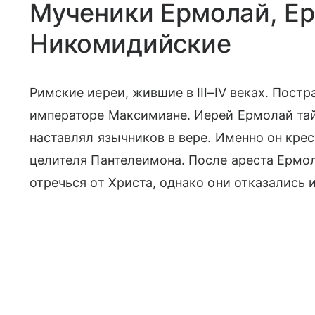
Мученики Ермолай, Е
Никомидийские
Римские иереи, жившие в III–IV веках. Пост
императоре Максимиане. Иерей Ермолай тай
наставлял язычников в вере. Именно он кре
целителя Пантелеимона. После ареста Ерм
отречься от Христа, однако они отказались