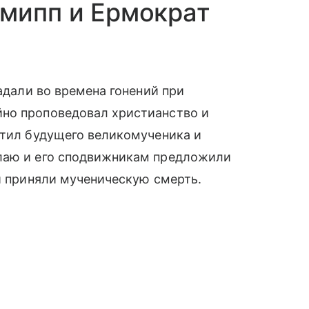
рмипп и Ермократ
радали во времена гонений при
но проповедовал христианство и
стил будущего великомученика и
олаю и его сподвижникам предложили
 и приняли мученическую смерть.